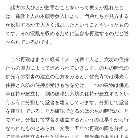
諸方の人びとが勝手なことをいって教えが乱れたと
は、蓮教上人の本願寺参入により、門弟たちが見方する
か反対するかで大きく混乱したということをいったもの
です。その混乱を収めるために堂舎を再建するのだと述
べられているのです。
この再建はまさに経誉上人、光教上人と、六坊の住持
たちの協力によって進められていきます。のちの時代の
佛光寺の堂舎の建立の仕方をみると、佛光寺では佛光寺
住持と六坊の住持が受けもちを分け、一つの建物は佛光
寺住持が建立し、別の建物は六坊の住持が建立するとい
うふうに分担して堂舎を建立しています。分担して堂舎
を建立していることが確認できるのはのちの時代のこと
ですが、分担して堂舎を建立するというのは早くから行
なわれたものとみられ、文明十五年の再建の際も分担し
て堂舎が建立されたと思われます。佛光寺の再興はまさ