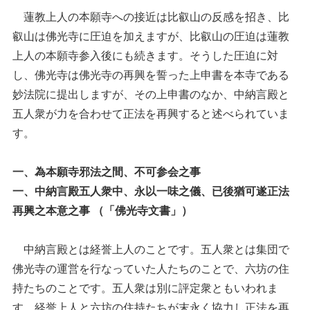
蓮教上人の本願寺への接近は比叡山の反感を招き、比
叡山は佛光寺に圧迫を加えますが、比叡山の圧迫は蓮教
上人の本願寺参入後にも続きます。そうした圧迫に対
し、佛光寺は佛光寺の再興を誓った上申書を本寺である
妙法院に提出しますが、その上申書のなか、中納言殿と
五人衆が力を合わせて正法を再興すると述べられていま
す。
一、為本願寺邪法之間、不可参会之事
一、中納言殿五人衆中、永以一味之儀、已後猶可遂正法
再興之本意之事 （「佛光寺文書」）
中納言殿とは経誉上人のことです。五人衆とは集団で
佛光寺の運営を行なっていた人たちのことで、六坊の住
持たちのことです。五人衆は別に評定衆ともいわれま
す。経誉上人と六坊の住持たちが末永く協力し正法を再