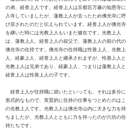
の弟、経誉上人です。経誉上人は京都百万遍の知恩寺に
入寺していましたが、蓮教上人が去ったため佛光寺に呼
び戻されたのだと伝えられています。経誉上人が佛光寺
を継いだ時には光教上人もいまだ健在です。光教上人
は、蓮教上人、経誉上人の叔父で、蓮教上人の前の代の
佛光寺の住持です。佛光寺の住持職は性善上人、光教上
人、経豪上人、経誉上人と継承されますが、性善上人と
光教上人は兄弟であり、経豪上人、つまりは蓮教上人と
経誉上人は性善上人の子です。
経誉上人が住持職に就いたといっても、それは多分に
形式的なもので、実質的に住持の仕事をつとめたのはこ
の光教上人です。光教上人は佛光寺山内に大きな力を持
ちましたが、光教上人とともに力を持ったのが六坊の住
持たちです。