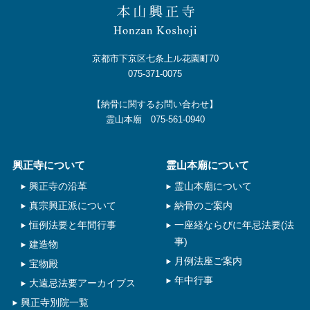
京都市下京区七条上ル花園町70
075-371-0075
【納骨に関するお問い合わせ】
霊山本廟 075-561-0940
興正寺について
霊山本廟について
興正寺の沿革
霊山本廟について
真宗興正派について
納骨のご案内
恒例法要と年間行事
一座経ならびに年忌法要(法
事)
建造物
月例法座ご案内
宝物殿
年中行事
大遠忌法要アーカイブス
興正寺別院一覧