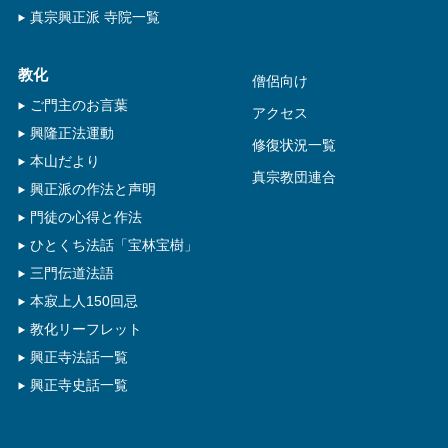
真宗興正派 寺院一覧
教化
僧侶向け
ご門主のお言葉
アクセス
興隆正法運動
修復状況一覧
本山だより
真宗教団連合
興正派の作法と声明
門徒の心得と作法
ひとくち法話「宝林宝樹」
三門伝道法語
本寂上人150回忌
教化リーフレット
興正寺法話一覧
興正寺史話一覧