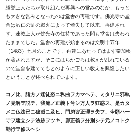
経誉上人たちが取り組んだ再興への営みのなか、もっと
も大きな営みとなったのは堂舎の再建です。佛光寺の堂
舎は応仁の乱の戦火によって焼失して以来、再建され
ず、蓮教上人が佛光寺の住持であった間も堂舎は失われ
たままでした。堂舎の再建が始まるのは文明十五年
（1483）七月のことです。再建にあたってはまず奉加帳
が著されますが、そこにはちかごろは教えが乱れている
ので堂舎を建ててもとのように正しい教えを興隆したい
ということが述べられています。
コノ比、諸方ノ迷徒恣ニ私曲ヲカマヘテ、ミタリニ邪執
ノ見解ヲ説テ、我流ノ正義ト号シ万人ヲ狂惑ス、是カタ
メニ仏法已ニ破滅ニ及ヒ、門弟皆正理ヲ失フ、今願ハ一
寺ヲ建立シテ法跡ヲツキ、邪正義ヲ分別シテ元ノコトク
勤行ヲ修スヘシ