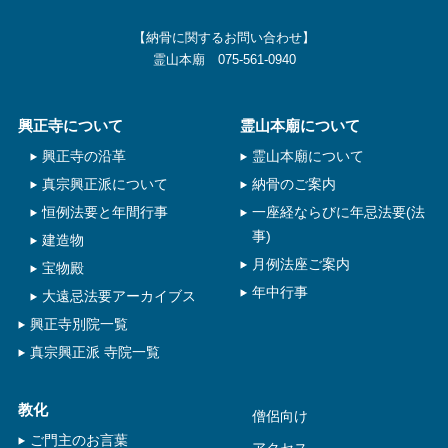
【納骨に関するお問い合わせ】
霊山本廟 075-561-0940
興正寺について
霊山本廟について
興正寺の沿革
霊山本廟について
真宗興正派について
納骨のご案内
恒例法要と年間行事
一座経ならびに年忌法要(法
事)
建造物
月例法座ご案内
宝物殿
年中行事
大遠忌法要アーカイブス
興正寺別院一覧
真宗興正派 寺院一覧
教化
僧侶向け
ご門主のお言葉
アクセス