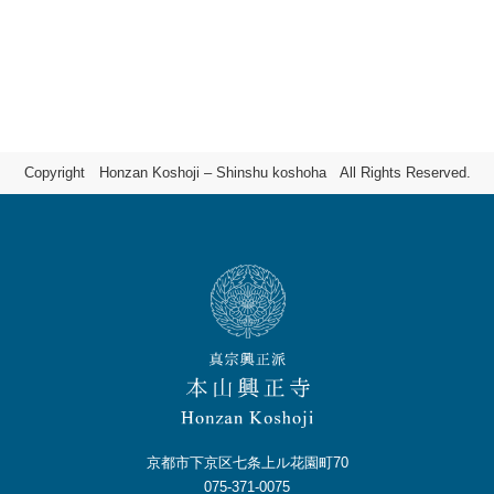
Copyright Honzan Koshoji – Shinshu koshoha All Rights Reserved.
京都市下京区七条上ル花園町70
075-371-0075