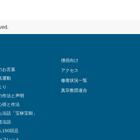
ved.
僧侶向け
のお言葉
アクセス
法運動
修復状況一覧
より
真宗教団連合
の作法と声明
心得と作法
ち法話「宝林宝樹」
道法語
150回忌
ーフレット