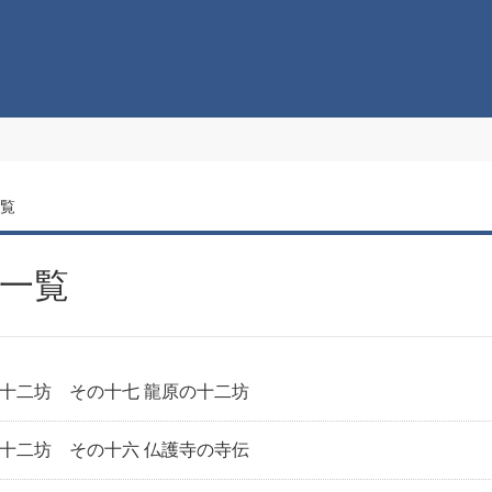
一覧
一覧
十二坊 その十七 龍原の十二坊
十二坊 その十六 仏護寺の寺伝