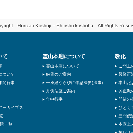
yright Honzan Koshoji – Shinshu koshoha All Rights Reser
いて
霊山本廟について
教化
革
霊山本廟について
ご門主
について
納骨のご案内
興隆正
年間行事
一座経ならびに年忌法要(法事)
本山だ
月例法座ご案内
興正派
年中行事
門徒の
アーカイブス
ひとく
覧
三門伝
寺院一覧
本寂上人
教化リ