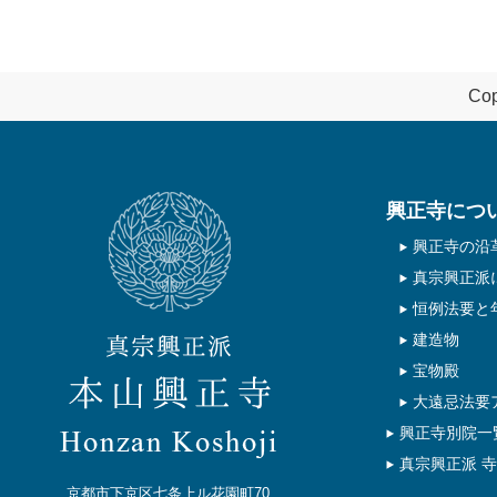
Cop
興正寺につ
興正寺の沿
真宗興正派
恒例法要と
建造物
宝物殿
大遠忌法要
興正寺別院一
真宗興正派 
京都市下京区七条上ル花園町70