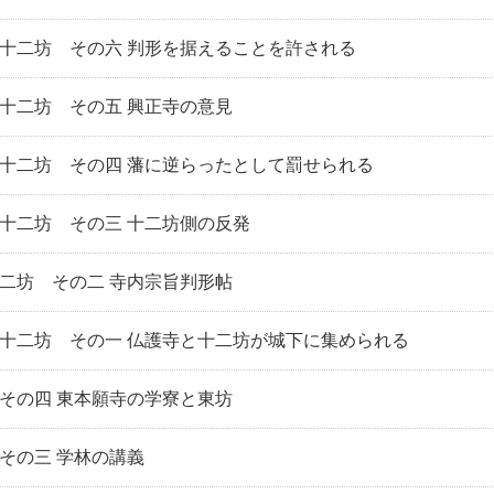
十二坊 その六 判形を据えることを許される
十二坊 その五 興正寺の意見
十二坊 その四 藩に逆らったとして罰せられる
十二坊 その三 十二坊側の反発
二坊 その二 寺内宗旨判形帖
十二坊 その一 仏護寺と十二坊が城下に集められる
その四 東本願寺の学寮と東坊
その三 学林の講義